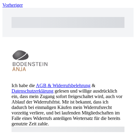
Vorheriger
Gesamt
Gesamtsumme
Jetzt zu bezahlen
Total
Total Due
Today
Zwischensumme
Testversion
Offener Betrag
Ich habe die
AGB & Widerrufsbelehrung
&
Datenschutzerklärung
gelesen und willige ausdrücklich
ein, dass mein Zugang sofort freigeschaltet wird, auch vor
Ablauf der Widerrufsfrist. Mir ist bekannt, dass ich
dadurch bei einmaligen Käufen mein Widerrufsrecht
vorzeitig verliere, und bei laufenden Mitgliedschaften im
Falle eines Widerrufs anteiligen Wertersatz für die bereits
genutzte Zeit zahle.
Kaufen